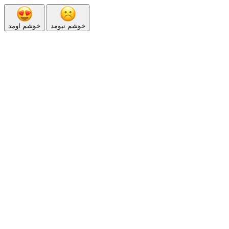
خوشم نیومد
خوشم اومد