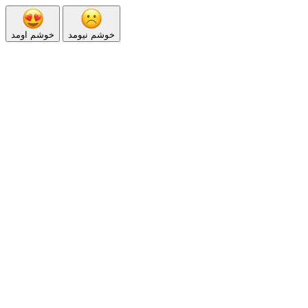
خوشم نیومد
خوشم اومد