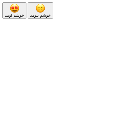
خوشم نیومد
خوشم اومد