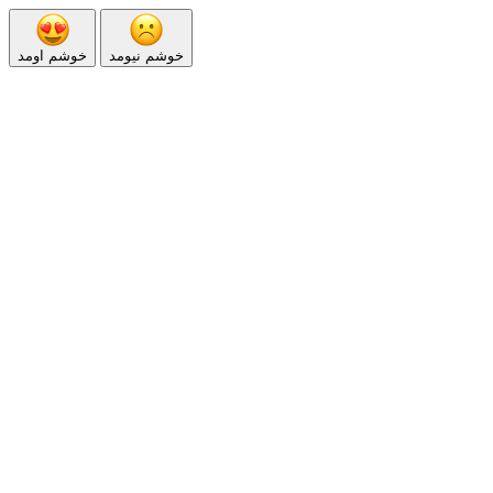
خوشم نیومد
خوشم اومد