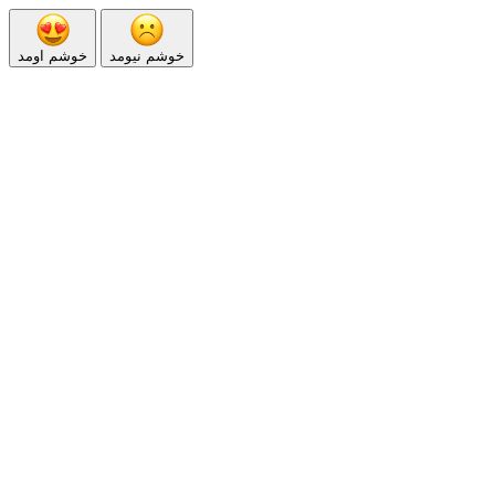
خوشم نیومد
خوشم اومد