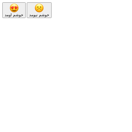
خوشم نیومد
خوشم اومد