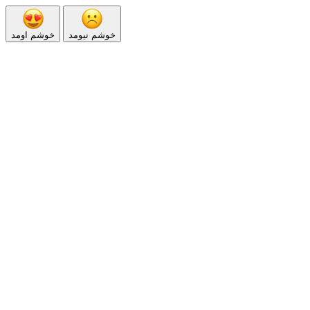
خوشم نیومد
خوشم اومد