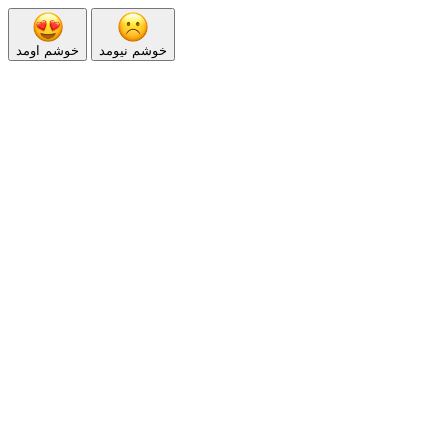
خوشم نیومد
خوشم اومد