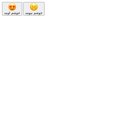
خوشم نیومد
خوشم اومد