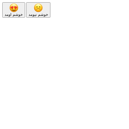
خوشم نیومد
خوشم اومد