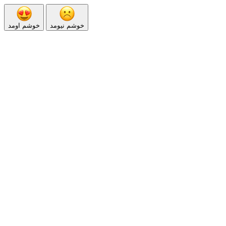
خوشم نیومد
خوشم اومد