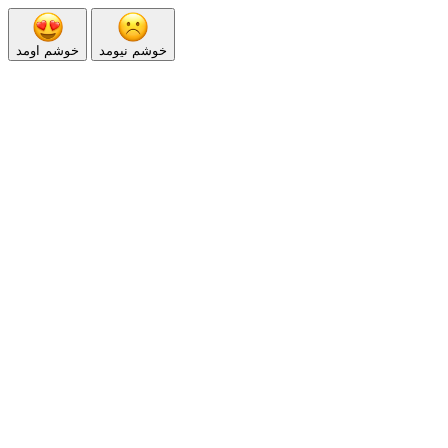
خوشم نیومد
خوشم اومد