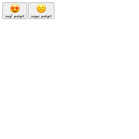
خوشم نیومد
خوشم اومد