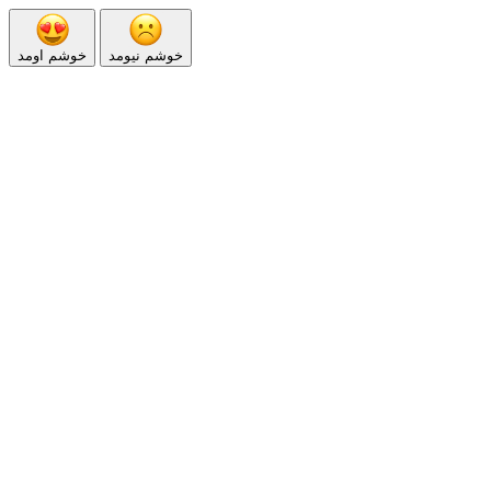
خوشم نیومد
خوشم اومد