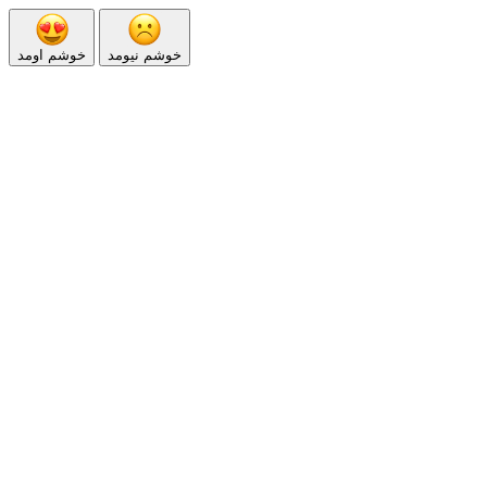
خوشم نیومد
خوشم اومد