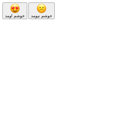
خوشم نیومد
خوشم اومد