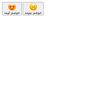
خوشم نیومد
خوشم اومد