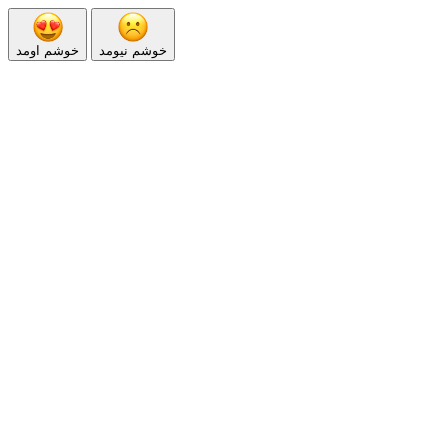
خوشم نیومد
خوشم اومد