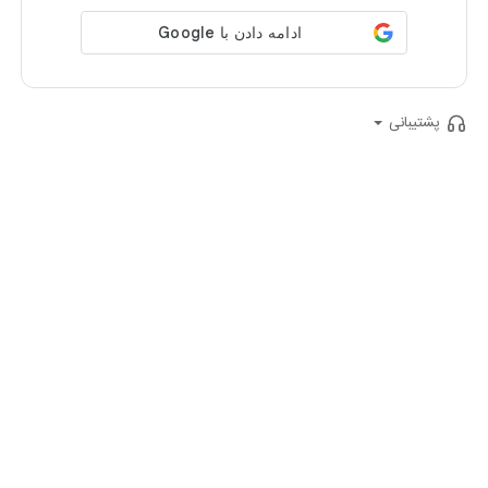
پشتیبانی
ایمیل
:
support@aparatkids.com
شماره تلفن
:
(021)74524
پرسش‌های متداول