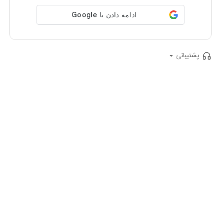
پشتیبانی
ایمیل
:
support@aparatkids.com
شماره تلفن
:
(021)74524
پرسش‌های متداول