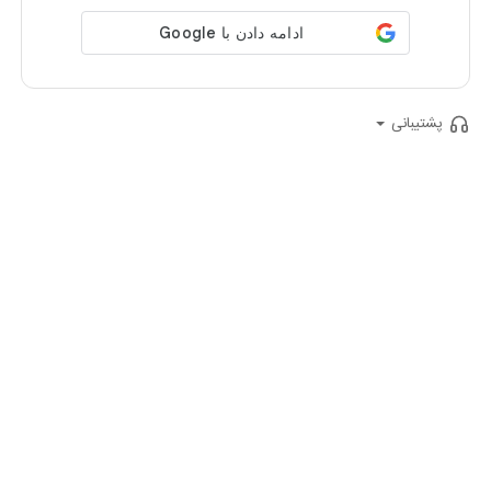
پشتیبانی
ایمیل
:
support@aparatkids.com
شماره تلفن
:
(021)74524
پرسش‌های متداول