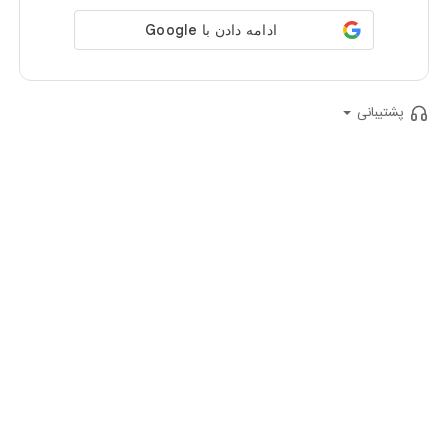
پشتیبانی
ایمیل
:
support@aparatkids.com
شماره تلفن
:
(021)74524
پرسش‌های متداول