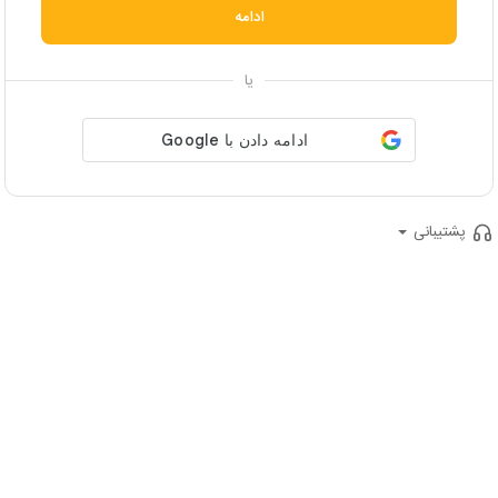
ادامه
یا
پشتیبانی
ایمیل
:
support@aparatkids.com
شماره تلفن
:
(021)74524
پرسش‌های متداول