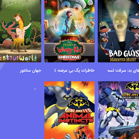
ای بد: سرقت تسخیرشده
خاطرات یک بی عرضه: تب کلبه
جهان سانتور