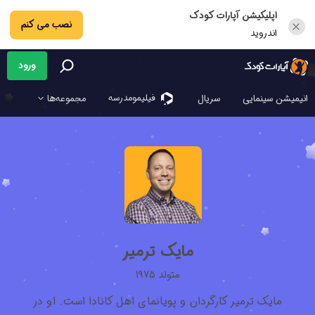
اپلیکیشن آپارات کودک
نصب می کنم
اندروید
ورود
فیلیمو‌مدرسه
انیمیشن سینمایی
سریال
مجموعه‌ها
مایک ترمیر
متولد 1975
مایک ترمیر کارگردان و پویانمای اهل کانادا است. او در