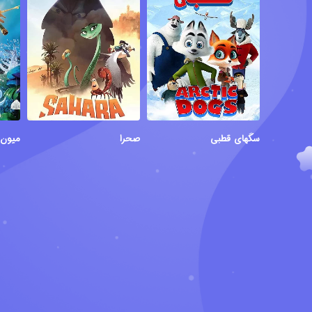
سگهای قطبی
صحرا
میون: 