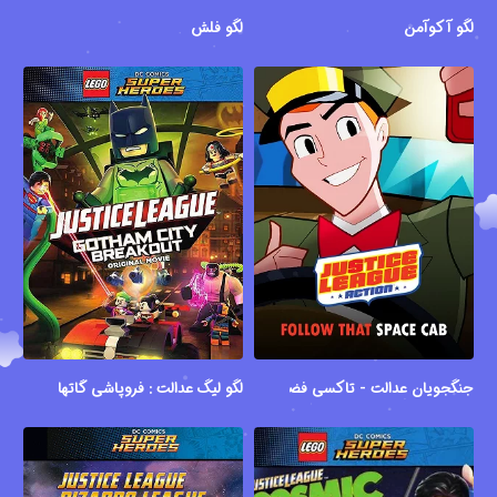
لگو آکوآمن
لگو فلش
جنگجویان عدالت - تاکسی فضایی
لگو لیگ عدالت : فروپاشی گاتهام