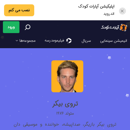
اپلیکیشن آپارات کودک
نصب می کنم
اندروید
ورود
فیلیمو‌مدرسه
انیمیشن سینمایی
سریال
مجموعه‌ها
تروی بیکر
متولد 1976
تروی بیکر بازیگر، صداپیشه، خواننده و موسیقی دان