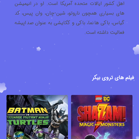
اهل کشور ایالات متحده آمریکا است. او در انیمیشن
های بسیاری همچون ناروتو، شین-چان، وان پیس، کد
گیاس، باکی هانما، باکی و ککایشی به عنوان صداپیشه
فعالیت داشته است.
فیلم های تروی بیکر