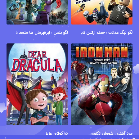
لگو لیگ عدالت : حمله ارتش نابودی
لگو بتمن : ابرقهرمان ها متحد شوید
مرد آهنی : شورش تکنوور
دراکولای عزیز