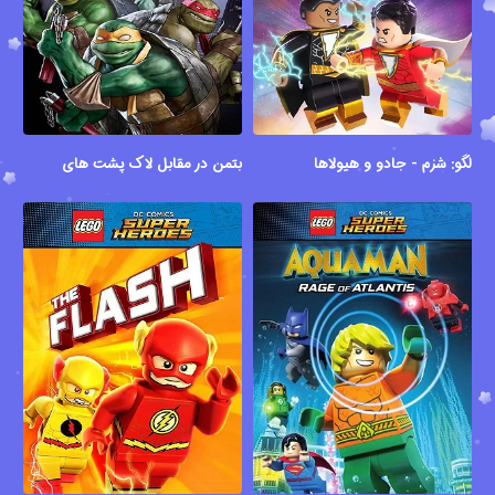
لگو: شزم - جادو و هیولاها
بتمن در مقابل لاک پشت های نینجا