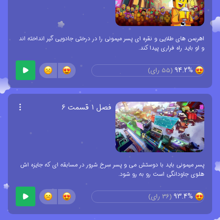
اهربمن های طلایی و نقره ای پسر میمونی را در درختی جادویی گیر انداخته اند
و او باید راه فراری پیدا کند.
94.2%
(
55
رای)
فصل ۱ قسمت ۶
پسر میمونی باید با دوستش می و پسر سرخ شرور در مسابقه ای که جایزه اش
هلوی جاودانگی است رو به رو شود.
93.4%
(
36
رای)