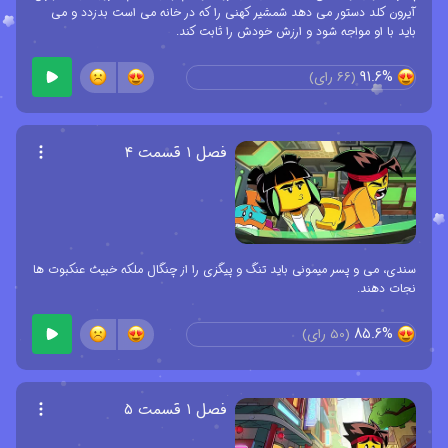
آیرون کلد دستور می دهد شمشیر کهنی را که در خانه می است بدزدد و می
باید با او مواجه شود و ارزش خودش را ثابت کند.
91.6%
(
66
رای)
فصل ۱ قسمت ۴
سندی، می و پسر میمونی باید تنگ و پیگزی را از چنگال ملکه خبیث عنکبوت ها
نجات دهند.
85.6%
(
50
رای)
فصل ۱ قسمت ۵