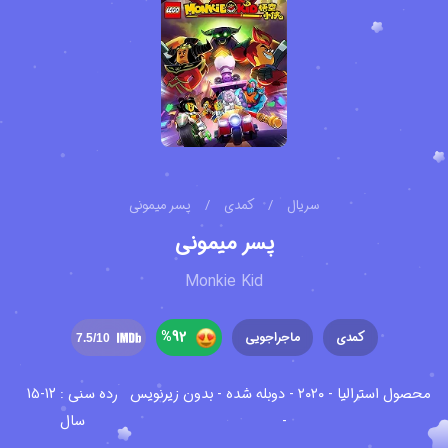
سریال
/
کمدی
/
پسر میمونی
پسر میمونی
Monkie Kid
%
92
کمدی
ماجراجویی
7.5
/10
محصول استرالیا - ۲۰۲۰ - دوبله شده - بدون زیرنویس
رده سنی : 12-15
-
سال