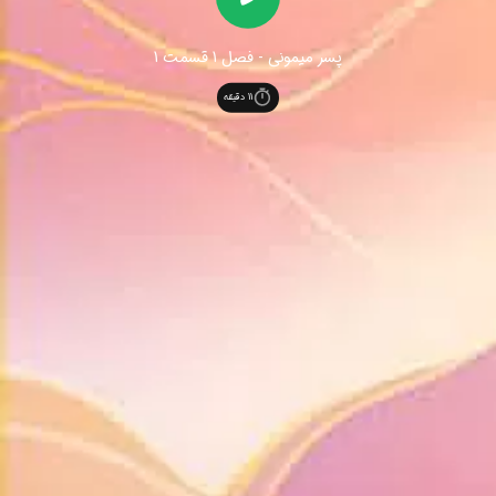
پسر میمونی - فصل 1 قسمت 1
11
دقیقه