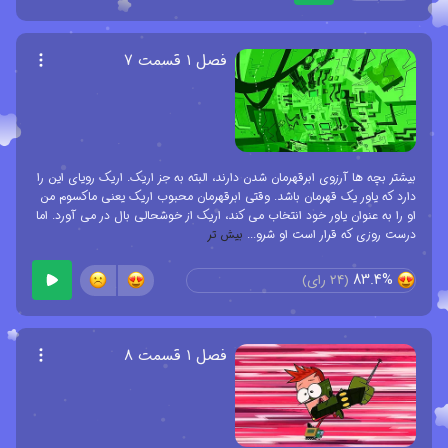
فصل ۱ قسمت ۷
بیشتر بچه ها آرزوی ابرقهرمان شدن دارند، البته به جز اریک. اریک رویای این را
دارد که یاور یک قهرمان باشد. وقتی ابرقهرمان محبوب اریک یعنی ماکسوم من
او را به عنوان یاور خود انتخاب می کند، اریک از خوشحالی بال در می آورد. اما
درست روزی که قرار است او شرو
...
بیش تر
83.4%
(
24
رای)
فصل ۱ قسمت ۸