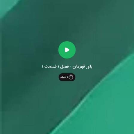
یاور قهرمان - فصل 1 قسمت 1
11
دقیقه