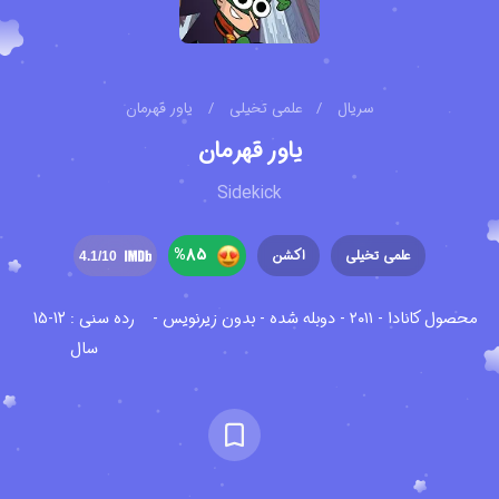
سریال
/
علمی تخیلی
/
یاور قهرمان
یاور قهرمان
Sidekick
%
85
علمی تخیلی
اکشن
4.1
/10
محصول کانادا - ۲۰۱۱ - دوبله شده - بدون زیرنویس -
رده سنی : 12-15
سال