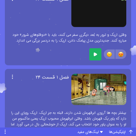
وقتی اریک و ترور به بُعد دیگری سفر می کنند، باید با «دوقلوهای شرور» خود
مبارزه کنند. جدیدترین مدل پیامک دادن، اریک را به دردسر بزرگی می اندازد.
فصل ۱ قسمت ۲۴
بیشتر بچه ها آرزوی ابرقهرمان شدن دارند، البته به جز اریک. اریک رویای این را
دارد که یاور یک قهرمان باشد. وقتی ابرقهرمان محبوب اریک یعنی ماکسوم من
او را به عنوان یاور خود انتخاب می کند، اریک از خوشحالی بال در می آورد. اما
درست روزی که قرار است او شرو
...
بیش تر
اپلیکیشن‌ها
لینک‌های مفید