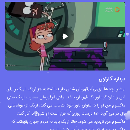
درباره کارتون
بیشتر بچه ها آرزوی ابرقهرمان شدن دارند، البته به جز اریک. اریک رویای
این را دارد که یاور یک قهرمان باشد. وقتی ابرقهرمان محبوب اریک یعنی
ماکسوم من او را به عنوان یاور خود انتخاب می کند، اریک از خوشحالی
بال در می آورد. اما درست روزی که قرار است او شروع به کار کند،
ماکسوم من ناپدید می شود. حالا اریک باید به مردم جهان بقبولاند که
ماکسوم منِ ابرقهرمان هنوز بر سر کارش است.