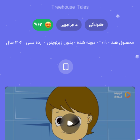
Treehouse Tales
%
62
خانوادگی
ماجراجویی
محصول هند - ۲۰۱۹ - دوبله شده - بدون زیرنویس -
رده سنی : 6-12 سال