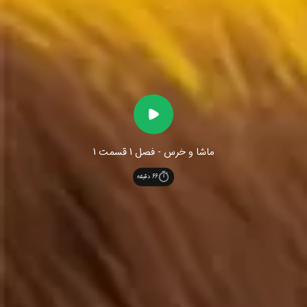
ماشا و خرس - فصل 1 قسمت 1
66
دقیقه