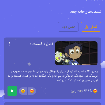
شده است. این انیمیشن سریالی محصول مشترک کشورهای مکزیک،
قسمت‌های
خانه جغد
اسپانیا، بریتانیا و آمریکاست که توسط دینا تریس (Dana Terrace)
ساخته شده و فصل سوم آن متشکل از سه قسمت ویژه است که به زودی
منتشر خواهد شد و آخرین فصل از این کارتون محسوب می شود.
فصل اول
فصل دوم
انیمیشن خانه جغد در وب سایت آی اِم دی بی - بانک اطلاعات اینترنتی
فیلم ها (IMDB) موفق به کسب امتیاز 8.2 از 10 شده و از بازیگران -
فصل ۱ قسمت ۱
صداپیشگان آن می توان به سارا نیکول رابلز (Sarah-Nicole Robles) ،
آلکس هیرش (Alex Hirsch) ، وندی مالیک (Wendie Malick) ، تاتی
گابریل (Tati Gabrielle) و ایزاک رایان براون (Issac Ryan Brown)
اشاره کرد. این انیمیشن بسیار زیبا توسط استودیو تله مادرید
(TeleMadrid) ، استودیو انیمیشن سازی والت دیزنی (Disney
پسری 14 ساله به نام لوز از طریق یک پرتال وارد جهانی با موجودات عجیب و
ترسناک می شود.یک جادوگر به نام ادا و یک جنگجو نیز با او همراه هستند و به
Television Animation) و 2 کمپانی واستودیو دیگر تولید و توسط کانال
لوز در مسیری که دارد کمک می کنند....
دیزنی (Disney Channel) و سرویس ویدیویی دیزنی پلاس (Disney+) در
92.6%
(
194
رای)
کشورهای بریتانیا، آمریکا و 4 کشور دیگر منتشر و پخش شد. بعد از انتشار
هر قسمت از این مجموعه انیمیشنی در کانال رسمی کمپانی دیزنی در وب
سایت یوتیوب یک انیمیشن کوتاه منتشر می شود که در آن دو جغد به نام