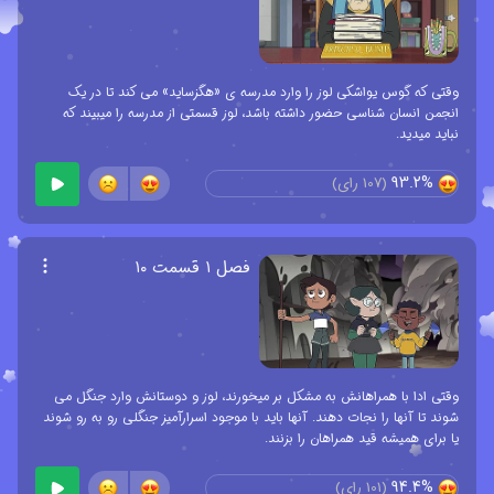
وقتی که گوس یواشکی لوز را وارد مدرسه ی «هگزساید» می کند تا در یک
انجمن انسان شناسی حضور داشته باشد، لوز قسمتی از مدرسه را میبیند که
نباید میدید.
93.2%
(
107
رای)
فصل ۱ قسمت ۱۰
وقتی ادا با همراهانش به مشکل بر میخورند، لوز و دوستانش وارد جنگل می
شوند تا آنها را نجات دهند. آنها باید با موجود اسرارآمیز جنگلی رو به رو شوند
یا برای همیشه قید همراهان را بزنند.
94.4%
(
101
رای)