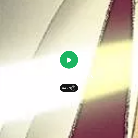
خانه جغد - فصل 1 قسمت 1
21
دقیقه