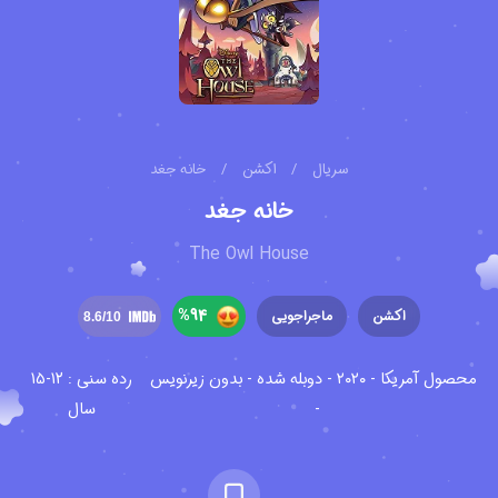
سریال
/
اکشن
/
خانه جغد
خانه جغد
The Owl House
%
94
اکشن
ماجراجویی
8.6
/10
محصول آمریکا - ۲۰۲۰ - دوبله شده - بدون زیرنویس
رده سنی : 12-15
-
سال