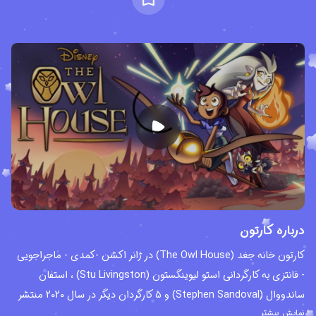
درباره کارتون
کارتون خانه جغد (The Owl House) در ژانر اکشن -کمدی - ماجراجویی
- فانتزی به کارگردانی استو لیوینگستون (Stu Livingston) ، استفان
ساندووال (Stephen Sandoval) و 5 کارگردان دیگر در سال 2020 منتشر
نمایش بیشتر
شد و تاکنون (نوامبر سال 2021) دو فصل از این مجموعه انیمیشنی منتشر