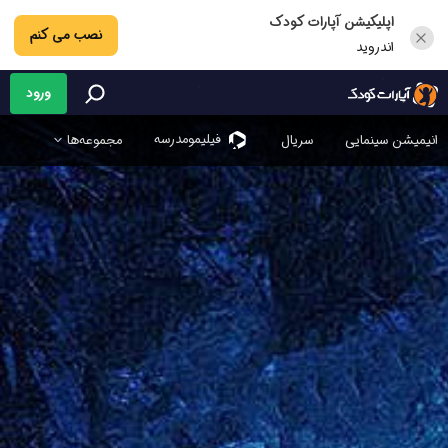
اپلیکیشن آپارات کودک
نصب می کنم
اندروید
ورود
فیلیمو‌مدرسه
انیمیشن سینمایی
سریال
مجموعه‌ها