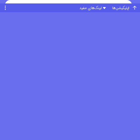
اپلیکیشن‌ها
لینک‌های مفید
2023-12-25T12:44:45Z
u_۵۵۲۰۸۸۸۸
U
-4
+20
🤩🤩
2023-12-22T01:34:55Z
u_۶۴۶۲۰۷۹۸
U
-1
+5
خیلی خیلی خیلی خیلی خوب بود
2023-10-26T12:07:29Z
u_۶۱۰۰۳۸۶۹
U
-2
+14
عالی عالی
2023-10-12T15:14:27Z
u_۳۴۱۹۱۶۴۳
U
-2
+17
کوتاه بود ولی عالی بود