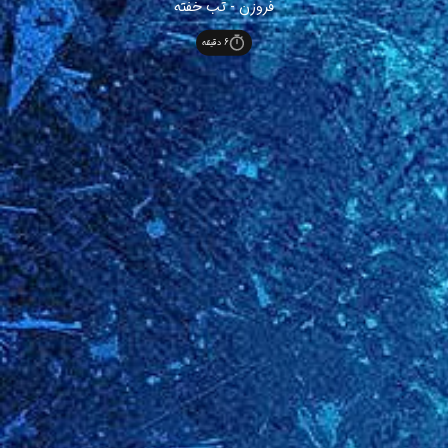
فروزن - تب خفته
6
دقیقه