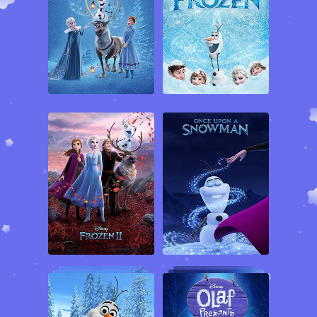
نامزد آنا و اسون گوزن شمالی او و همینطور از اولاف آدم برفی بامزه و
دوست داشتنی کمک می گیرد تا مطمئن شود که جشن به خوبی برگزار
خواهد شد. سرانجام روز تولد آنا از راه فرا می رسد و ملکه السا به کمک
یک طناب بلند آنا را به سوی هدیه جشن تولدش راهنمایی کرده و آنا از
این موضوع بسیار خوشحال و هیجان زده می شود. جشن تولد آنا به
خوبی آغاز می شود و همه مشغول شادی و خوشحالی هستند که ناگهان
علائم سرماخوردگی در ملکه السا ظاهر شده و از اینجاست که ماجرای
بسیار خنده دار این انیمیشن آغاز می شود. ملکه السا سرما خورده و با هر
عطسه به طور ناخودآگاه گروهی آدم برفی کوچولوی بامزه به نام اسنوگی
درست می کند که شباهت زیادی به اولاف دارند. این آدم برفی های
کوچولو به کیک جشن تولد و تزیینات جشن حمله کرده و همه چیز را
خراب می کنند. کریستوف تلاش می کند تا از بهم خوردن جشن تولد
توسط اسنوگی ها جلوگیری کند اما در انجام این کار موفق نیست. ملکه
السا با وجود سرماخوردگی و تب شدید قصد دارد کنترل اوضاع را دست
بگیرد و جشن تولد آنا را به خوبی به پایان برساند که آنا متوجه می شود
حال السا خوب نیست و از او می خواهد که جشن تولدو را فراموش کند و