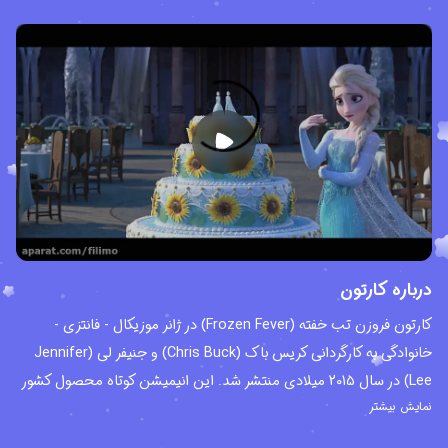
درباره کارتون
کارتون فروزن تب خفته (Frozen Fever) در ژانر موزیکال - فانتزی -
خانوادگی به کارگردانی کریس باک (Chris Buck) و جنیفر لی (Jennifer
Lee) در سال 2015 میلادی منتشر شد. این انیمیشن کوتاه محصول کشور
نمایش بیشتر
آمریکاست که بر اساس مجموعه انیمیشن های فروزن یا یخ زده
(Frozen) ساخته شده و اولین انیمیشن کوتاه از این فرانچایز محسوب