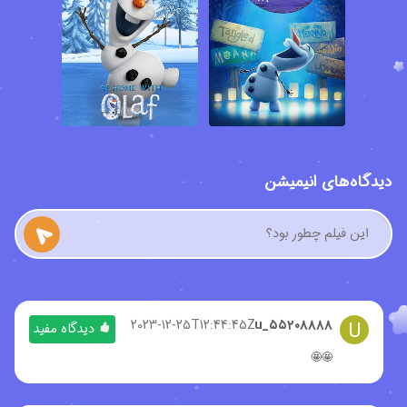
به تخت خواب خود برود و استراحت کند. در طرف دیگر اولاف موفق می
شود که اسنوگی ها را کنترل کرده و آنها را آرام کند و به کمک کریستوف
این آدم برفی های کوچولو را به قلعه یخی السا منتقل می کند. ملکه السا
در تخت خواب مشغول استراحت است و از اینکه جشن تولد آنا را خراب
کرده از او معذرت خواهی می کند، اما آنا عقیده دارد که مراقبت از خواهر
بزرگش بهترین هدیه ای است که او برای جشن تولدش دریافت کرده و از
اینکه می تواند از خواهرش مراقبت و نگهداری کند خوشحال است...
دیدگاه‌های انیمیشن
2023-12-25T12:44:45Z
u_۵۵۲۰۸۸۸۸
U
دیدگاه مفید
🤩🤩