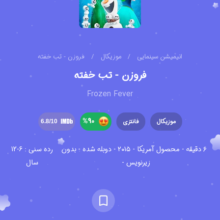
انیمیشن سینمایی
/
موزیکال
/
فروزن - تب خفته
فروزن - تب خفته
Frozen Fever
%
90
موزیکال
فانتزی
6.8
/10
۶ دقیقه - محصول آمریکا - ۲۰۱۵ - دوبله شده - بدون
رده سنی : 6-12
زیرنویس -
سال