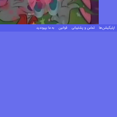
اپلیکیشن‌ها
تماس و پشتیبانی
قوانین
به ما بپیوندید
سایر عوامل انیمیشن
کارگردان
فیلم‌نامه‌نویس
صداپیشه
تهیه‌
میلان بلاژکوویچ
میلان بلاژکوویچ
ایوان گودلیویچ
زلیکو 
ماجا رزمان
تاریک فیلیپوویچ
پرو جوریچیک
کارتون‌های پیشنهادی