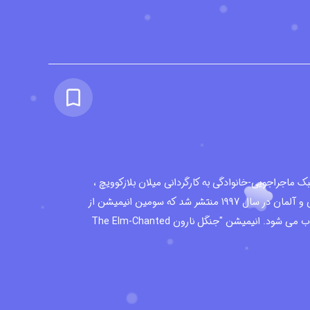
 ماجراجویی-خانوادگی به کارگردانی میلان بلازکوویچ ،
محصول مشترک کشورهای کروواسی و آلمان در سال 1997 منتشر شد که سومین انیمیشن از
مجموعه انیمیشن های لاپیچ محسوب می شود. انیمیشن "جنگل نارون The Elm-Chanted
Forest" محصول سال 1986 و انیمیشن "کلاه شعبده باز The Magician's Hat" محصول سال
عه می باشند و تمام انیمیشن های این مجموعه بر اساس
برداشت و اقتباسی آزاد از رمان "ماجراهای لاپیچ شجاع The Brave Adventures of Lapitch"
محصول سال 1913 میلادی ، اثر "ایوانا برلیچ مائورانیچ Ivana Brlić-Mažuranić" نویسنده کروات ،