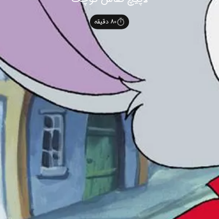
80
دقیقه