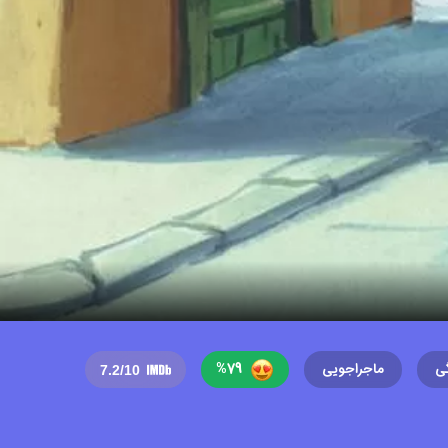
%
79
ی
ماجراجویی
7.2
/10