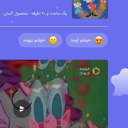
یک ساعت و ۲۰ دقیقه - محصول آلمان - ۱۹۹۷ - دوبله شده - بدون زیرنویس -
خوشم اومد
خوشم نیومد