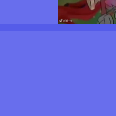
ProSieben و با همکاری یک 
عنوان اسپین-آف این انیمیشن منتشر
آمده است ؛ "لاپیچ" یک موش کوچولو
آقای "اسکاولر" کار می کند. آقای اس
برای پسرش سفارش داده بود ، خریدا
خوب پیش نمی رود و پسر شهردار خو
کننده
آهنگساز
مدیر فیلمبرداری
ها عصبانی شده و با عصبانیت آنجا ر
زیما
هرمان وایندورف
تومیسلاو گرگل
لاپیچ را مقصر می داند و به شدت ای
مهربان است ، لاپیچ را دلداری می د
لاپیچ که از رفتارهای آقای اسکاولر 
سرنوشت خود برود. لاپیچ نامه ای ب
از شهر خارج می شود. لاپیچ به همراه 
زیادی آشنا شده و با بعضی از آنها 
لاپیچ و بروستر با اتفاقات بسیار جال