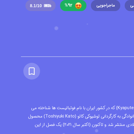
%
92
ی
ماجراجویی
8.1
/10
کارتون کاپیتان سوباسا (Kyaputen Tsubasa) که در کشور ایران با نام فوتبالیست ها شناخته می
شود در ژانر ورزشی - ماجراجویی - خانوادگی به کارگردانی توشیوکی کاتو (Toshiyuki Kato) محصول
کشور ژاپن است که در سال 2018 میلادی منتشر شد و تاکنون (اکتبر سال 2021) یک فصل از این
این انیمیشن سریالی بر اساس یک مجموعه مانگا ژاپنی به