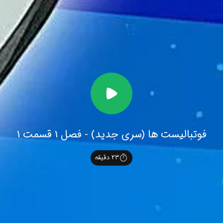
فوتبالیست ها (سری جدید) - فصل 1 قسمت 1
23
دقیقه