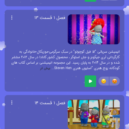
فصل ۱ قسمت ۱۳
انیمیشن سریالی "الا فیل کوچولو" در سبک سرگرمی-موزیکال-خانوادگی به
کارگردانی لَری جیکوبز و جان استوکر ، محصول کشور کانادا در سال 2012 منتشر
شده و در سال 2014 به پایان رسید. این مجموعه انیمیشنی بر اساس کتاب های
کودکانه زوج هنری "استیون هنری Steven Hen
...
بیش تر
فصل ۱ قسمت ۱۴