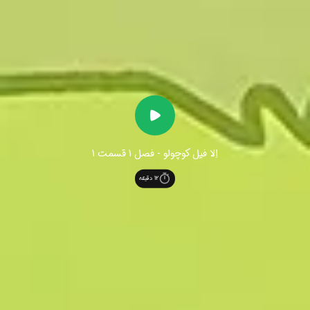
اِلا فیل کوچولو - فصل 1 قسمت 1
12
دقیقه