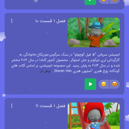
فصل ۱ قسمت ۱۰
انیمیشن سریالی "الا فیل کوچولو" در سبک سرگرمی-موزیکال-خانوادگی به
کارگردانی لَری جیکوبز و جان استوکر ، محصول کشور کانادا در سال 2012 منتشر
شده و در سال 2014 به پایان رسید. این مجموعه انیمیشنی بر اساس کتاب های
کودکانه زوج هنری "استیون هنری Steven Hen
...
بیش تر
فصل ۱ قسمت ۱۱