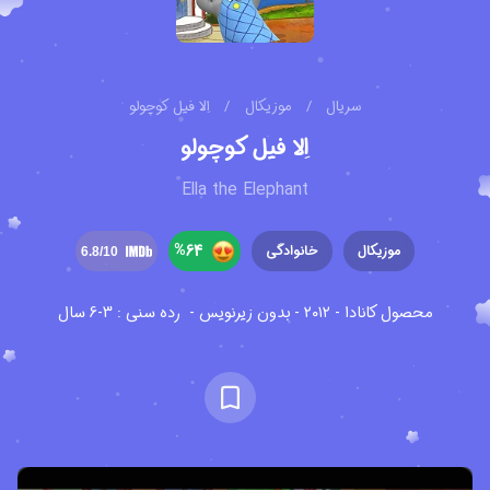
سریال
/
موزیکال
/
اِلا فیل کوچولو
اِلا فیل کوچولو
Ella the Elephant
%
64
موزیکال
خانوادگی
6.8
/10
محصول کانادا - ۲۰۱۲ - بدون زیرنویس -
رده سنی : 3-6 سال