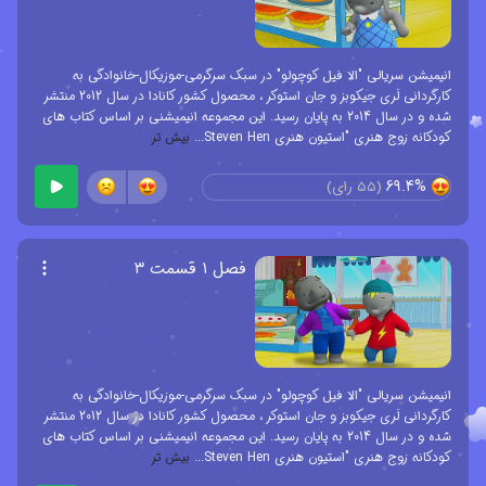
صمیمی به همراه هم ماجراجویی های مختلفی در جزیره انجام می دهند
و با اتفاقات بامزه و بسیار جالبی مواجه می شوند. آنها همیشه سعی می
کنند یک کار جالب انجام دهند، اما در ابتدای کار با مشکلاتی مواجه شده
انیمیشن سریالی "الا فیل کوچولو" در سبک سرگرمی-موزیکال-خانوادگی به
و کار به درستی پیش نمی رود. گروه بچه فیل ها به کمک الا و کلاه جادویی
کارگردانی لَری جیکوبز و جان استوکر ، محصول کشور کانادا در سال 2012 منتشر
شده و در سال 2014 به پایان رسید. این مجموعه انیمیشنی بر اساس کتاب های
اش با عزم و اراده قوی و یک کار تیمی خوب همیشه موفق می شوند
کودکانه زوج هنری "استیون هنری Steven Hen
...
بیش تر
مشکلات را حل کرده و کار خود را به درستی به پایان برسانند...
69.4%
(
55
رای)
فصل ۱ قسمت ۳
انیمیشن سریالی "الا فیل کوچولو" در سبک سرگرمی-موزیکال-خانوادگی به
کارگردانی لَری جیکوبز و جان استوکر ، محصول کشور کانادا در سال 2012 منتشر
شده و در سال 2014 به پایان رسید. این مجموعه انیمیشنی بر اساس کتاب های
کودکانه زوج هنری "استیون هنری Steven Hen
...
بیش تر