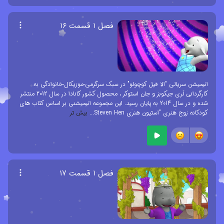
فصل ۱ قسمت ۱۶
انیمیشن سریالی "الا فیل کوچولو" در سبک سرگرمی-موزیکال-خانوادگی به
کارگردانی لَری جیکوبز و جان استوکر ، محصول کشور کانادا در سال 2012 منتشر
شده و در سال 2014 به پایان رسید. این مجموعه انیمیشنی بر اساس کتاب های
کودکانه زوج هنری "استیون هنری Steven Hen
...
بیش تر
فصل ۱ قسمت ۱۷