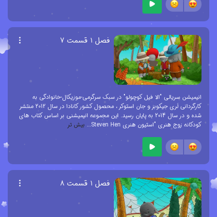
فصل ۱ قسمت ۷
انیمیشن سریالی "الا فیل کوچولو" در سبک سرگرمی-موزیکال-خانوادگی به
کارگردانی لَری جیکوبز و جان استوکر ، محصول کشور کانادا در سال 2012 منتشر
شده و در سال 2014 به پایان رسید. این مجموعه انیمیشنی بر اساس کتاب های
کودکانه زوج هنری "استیون هنری Steven Hen
...
بیش تر
فصل ۱ قسمت ۸