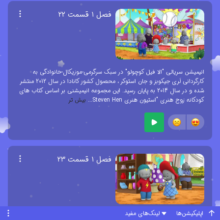
فصل ۱ قسمت ۲۲
انیمیشن سریالی "الا فیل کوچولو" در سبک سرگرمی-موزیکال-خانوادگی به
کارگردانی لَری جیکوبز و جان استوکر ، محصول کشور کانادا در سال 2012 منتشر
شده و در سال 2014 به پایان رسید. این مجموعه انیمیشنی بر اساس کتاب های
کودکانه زوج هنری "استیون هنری Steven Hen
...
بیش تر
فصل ۱ قسمت ۲۳
اپلیکیشن‌ها
لینک‌های مفید
انیمیشن سریالی "الا فیل کوچولو" در سبک سرگرمی-موزیکال-خانوادگی به