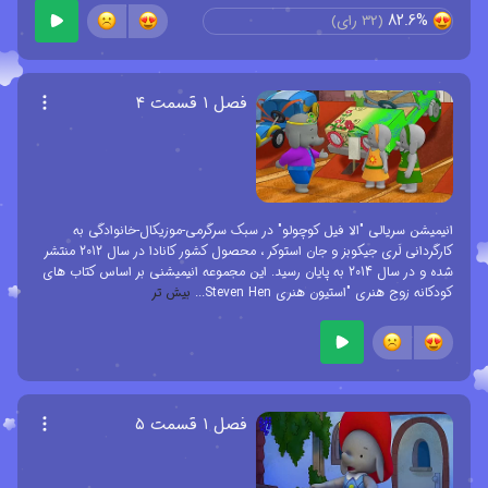
82.6%
(
32
رای)
فصل ۱ قسمت ۴
انیمیشن سریالی "الا فیل کوچولو" در سبک سرگرمی-موزیکال-خانوادگی به
کارگردانی لَری جیکوبز و جان استوکر ، محصول کشور کانادا در سال 2012 منتشر
شده و در سال 2014 به پایان رسید. این مجموعه انیمیشنی بر اساس کتاب های
کودکانه زوج هنری "استیون هنری Steven Hen
...
بیش تر
فصل ۱ قسمت ۵