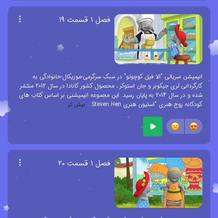
فصل ۱ قسمت ۱۹
انیمیشن سریالی "الا فیل کوچولو" در سبک سرگرمی-موزیکال-خانوادگی به
کارگردانی لَری جیکوبز و جان استوکر ، محصول کشور کانادا در سال 2012 منتشر
شده و در سال 2014 به پایان رسید. این مجموعه انیمیشنی بر اساس کتاب های
کودکانه زوج هنری "استیون هنری Steven Hen
...
بیش تر
فصل ۱ قسمت ۲۰