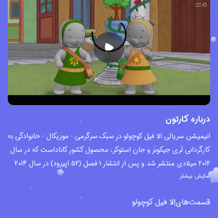
درباره کارتون
انیمیشن سریالی الا فیل کوچولو در سبک سرگرمی - موزیکال - خانوادگی به
کارگردانی لَری جیکوبز و جان استوکر، محصول کشور کاناداست که در سال
2012 میلادی منتشر شد و پس از انتشار 1 فصل (52 اپیزود) در سال 2014
نمایش بیشتر
به پایان رسید. این مجموعه انیمیشنی بر اساس کتاب های کودکانه یک
زوج هنری به نام های استیون هنری Steven Henry و کارملا دی آمیکو
قسمت‌های
اِلا فیل کوچولو
Carmela D' Amico ساخته شده است. این انیمیشن توسط کمپانی دی