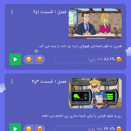
فصل ۱ قسمت ۱و۲
هنری به طور تصادفی هیولای ذرت بو داده را زنده می کند.
88.6%
(
84
رای)
فصل ۱ قسمت ۳و۴
ری و شوو طرحی را برای شبیه سازی ری انجام می دهند.
79.8%
(
75
رای)