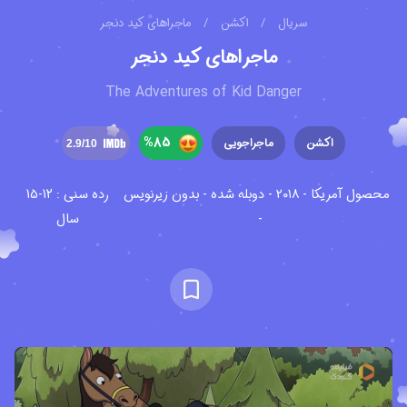
سریال
/
اکشن
/
ماجراهای کید دنجر
ماجراهای کید دنجر
The Adventures of Kid Danger
%
85
اکشن
ماجراجویی
2.9
/10
محصول آمریکا - ۲۰۱۸ - دوبله شده - بدون زیرنویس
رده سنی : 12-15
-
سال