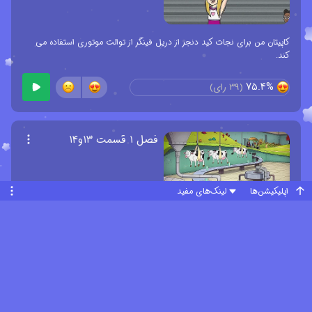
کاپیتان من برای نجات کید دنجر از دریل فینگر از توالت موتوری استفاده می
کند.
75.4%
(
39
رای)
فصل ۱ قسمت ۱۳و۱۴
اپلیکیشن‌ها
لینک‌های مفید
کاپیتان من و کید دنجر پس از جای نادرست قرار دادن اشعه کوچک کردن، مجبور
به نبرد با تادلر هستند تا آن را دوباره بدست آورند.
87%
(
31
رای)