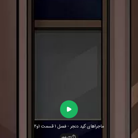
ماجراهای کید دنجر - فصل 1 قسمت 1و2
22
دقیقه