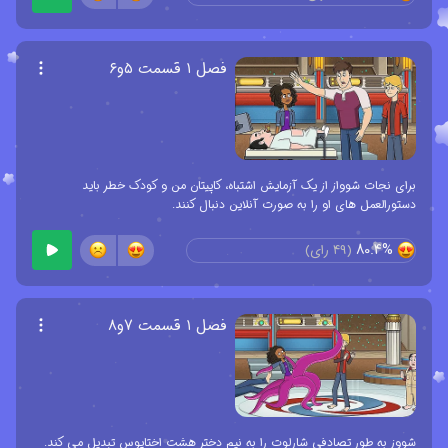
فصل ۱ قسمت ۵و۶
برای نجات شوواز از یک آزمایش اشتباه، کاپیتان من و کودک خطر باید
دستورالعمل های او را به صورت آنلاین دنبال کنند.
80.4%
(
49
رای)
فصل ۱ قسمت ۷و۸
شووز به طور تصادفی شارلوت را به نیم دختر هشت اختاپوس تبدیل می کند.