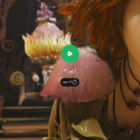
آرتور 3
96
دقیقه