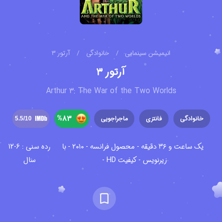
انیمیشن سینمایی
/
خانوادگی
/
آرتور ۳
آرتور ۳
Arthur 3: The War of the Two Worlds
%
83
خانوادگی
فانتزی
ماجراجویی
5.5
/10
یک ساعت و ۳۶ دقیقه - محصول فرانسه - ۲۰۱۰ - با
رده سنی : 6-12
زیرنویس - کیفیت HD -
سال