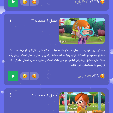
79.4%
(
407
رای)
فصل ۱ قسمت ۳
داستان این انیمیشن درباره دو خواهر و برادر به نام های «لیا» و «پاپ» است که
عاشق موسیقی هستند. لیای پنج ساله عاشق رقص و ساز و آواز است. برادر یک
ساله اش عاشق پوشیدن لباسهای حیوانات است و علیرغم سن کمش ملودی ها
و ریتم را تشخیص می دهد.
83%
(
604
رای)
فصل ۱ قسمت ۴