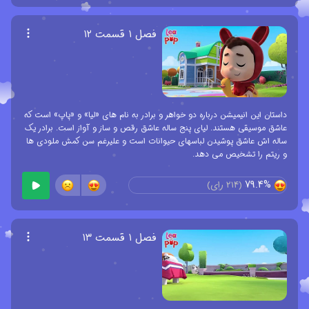
فصل ۱ قسمت ۱۲
داستان این انیمیشن درباره دو خواهر و برادر به نام های «لیا» و «پاپ» است که
عاشق موسیقی هستند. لیای پنج ساله عاشق رقص و ساز و آواز است. برادر یک
ساله اش عاشق پوشیدن لباسهای حیوانات است و علیرغم سن کمش ملودی ها
و ریتم را تشخیص می دهد.
79.4%
(
214
رای)
فصل ۱ قسمت ۱۳