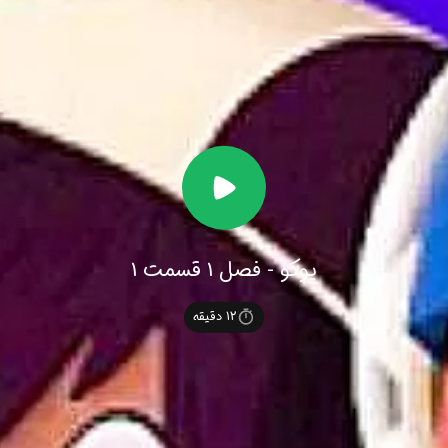
یوکو - فصل 1 قسمت 1
12
دقیقه