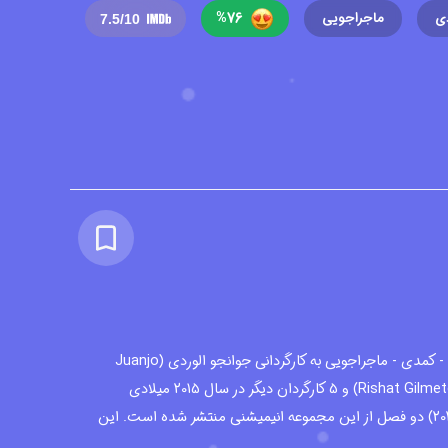
%
76
ی
ماجراجویی
7.5
/10
کارتون یوکو (Yoko) در سبک فانتزی - کمدی - ماجراجویی به کارگردانی جوانجو الوردی (Juanjo
Elordi) ، ریشات گیلمتدینوف (Rishat Gilmetdinov) و 5 کارگردان دیگر در سال 2015 میلادی
منتشر شد و تاکنون (سپتامبر سال 2021) دو فصل از این مجموعه انیمیشنی منتشر شده است. این
های روسیه و اسپانیاست و اولین انیمیشن تاریخ سینما و