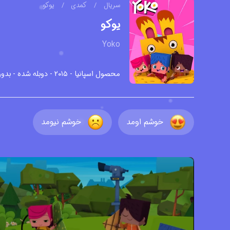
سریال
/
کمدی
/
یوکو
یوکو
Yoko
محصول اسپانیا - ۲۰۱۵ - دوبله شده - بدون زیرنویس -
خوشم اومد
خوشم نیومد