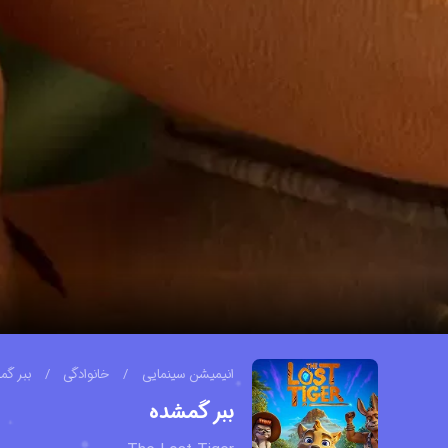
انیمیشن سینمایی
/
خانوادگی
/
ببر گم
ببر گمشده