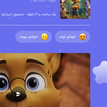
The Lost Tiger
یک ساعت و ۲۱ دقیقه - محصول استرالیا - ۲۰۲۴ - دوبله شده - با زیرنویس - کیفیت HD -
خوشم اومد
خوشم نیومد