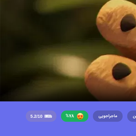
%
78
ن
ماجراجویی
5.2
/10