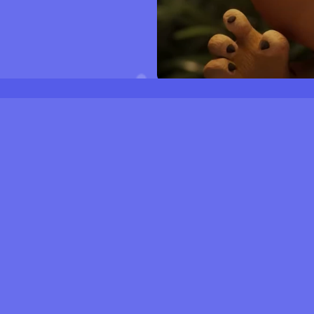
آهنگساز
س
اک کینمنت