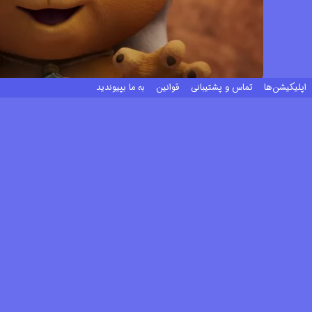
اپلیکیشن‌ها
تماس و پشتیبانی
قوانین
به ما بپیوندید
سایر عوامل انیمیشن
کارگردان
نویسنده
صداپیشه
تهیه‌کننده
شانتل موری
شانتل موری
الیتایا ری اندرسون
نادین بیت
جیمی بانی
سلست باربر
روبن بلک اسمیت
رحمه بینته بویونگ
کارتون‌های پیشنهادی