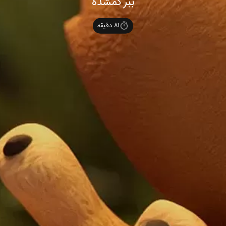
ببر گمشده
81
دقیقه