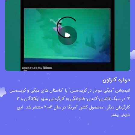
درباره کارتون
انیمیشن "میکی دو بار در کریسمس" یا "داستان های میکی و کریسمس
2" در سبک فانتزی-کمدی-خانوادگی به کارگردانی متیو اوکالاگان و 3
کارگردان دیگر ، محصول کشور آمریکا در سال 2004 منتشر شد. این
نمایش بیشتر
انیمیشن دنباله ای برای انیمیشن "میکی یک بار در کریسمس" یا "میکی و
داستان های کریسمس" محصول سال 1999 محسوب می شود ؛ و از 5
بخش و داستان مختلف تشکیل شده است. این انیمیشن در سال 2005