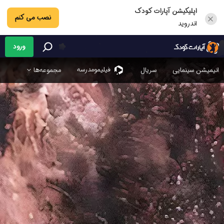
اپلیکیشن آپارات کودک
نصب می کنم
اندروید
ورود
فیلیمو‌مدرسه
انیمیشن سینمایی
سریال
مجموعه‌ها