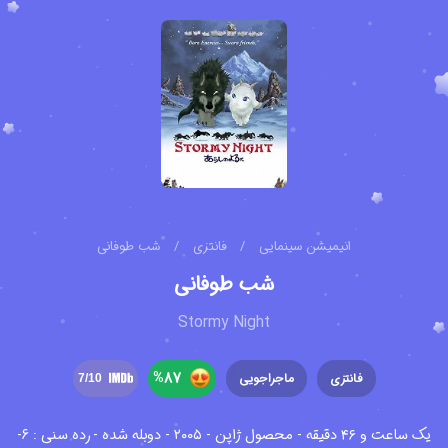
انیمیشن سینمایی
/
فانتزی
/
شب طوفانی
شب طوفانی
Stormy Night
%
87
فانتزی
ماجراجویی
7
/10
یک ساعت و ۴۶ دقیقه - محصول ژاپن - ۲۰۰۵ - دوبله شده -
رده سنی : 6-