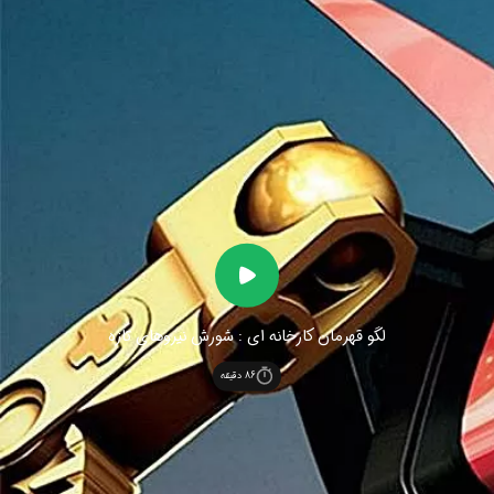
لگو قهرمان کارخانه ای : شورش نیروهای تازه
86
دقیقه