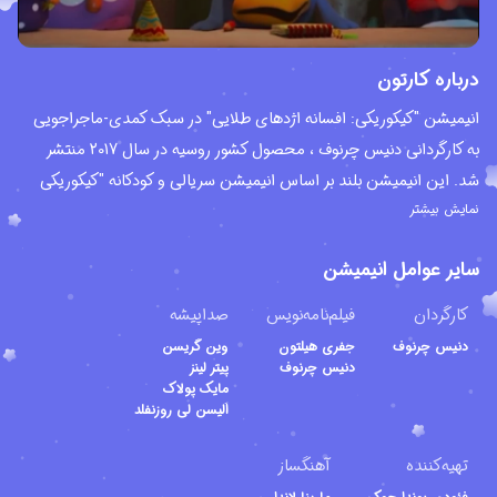
درباره کارتون
انیمیشن "کیکوریکی: افسانه اژدهای طلایی" در سبک کمدی-ماجراجویی
به کارگردانی دنیس چرنوف ، محصول کشور روسیه در سال 2017 منتشر
شد. این انیمیشن بلند بر اساس انیمیشن سریالی و کودکانه "کیکوریکی
نمایش بیشتر
Kikoriki" محصول سال 2004 ساخته شده است. این انیمیشن توسط
استودیو تصاویر هنر Art Pictures Studio و استودیو انیمیشن های
سایر عوامل انیمیشن
کامپیوتری Computer Animation Studio تولید و توسط کمپانی بین
المللی یونیورسال پیکچرز Universal Pictures International در کشور
کارگردان
فیلم‌نامه‌نویس
صداپیشه
روسیه و توسط کمپانی سرگرمی Signature Entertainment در کشور
دنیس چرنوف
جفری هیلتون
وین گریسن
بریتانیا منتشر و پخش شد. انیمیشن کیکوریکی: افسانه اژدهای طلایی در
دنیس چرنوف
پیتر لینز
مایک پولاک
سال 2017 ، موفق به دریافت جایزه ایکار برای کارگردان و تهیه کندگان این
اَلیسن لی روزنفلد
انیمیشن از جشنواره جوایز ملی انیمیشن National Animation Awards
و نامزد دریافت 2 جایزه بهترین ویرایش صدا و بهترین آهنگساز از همین
تهیه‌کننده
آهنگساز
جشنواره شده است. در خلاصه داستان این انیمیشن کمدی ماجراجویی