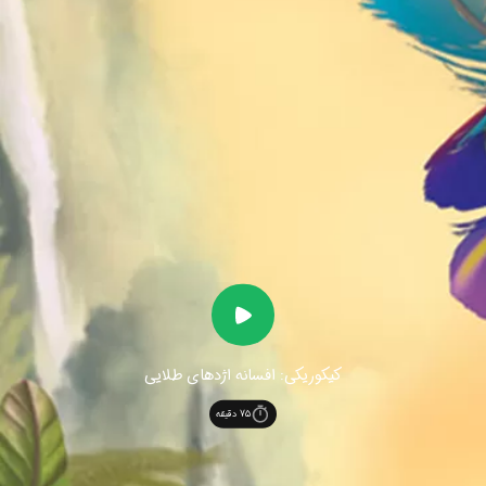
کیکوریکی: افسانه اژدهای طلایی
75
دقیقه