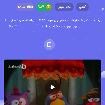
%
84
کمدی
ماجراجویی
5.4
/10
یک ساعت و ۱۵ دقیقه - محصول روسیه - ۲۰۱۷ - دوبله شده
رده سنی : 6-
- بدون زیرنویس - کیفیت HD -
12 سال