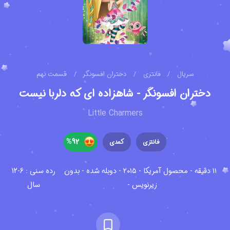
سریال
/
فانتزی
/
دختران افسونگر
/
قسمت نهم
دختران افسونگر - شاهزاده ای که دلربا نیست
Little Charmers
%
92
فانتزی
کمدی
۱۱ دقیقه - محصول آمریکا - ۲۰۱۵ - دوبله شده - بدون
رده سنی : 6-12
زیرنویس -
سال