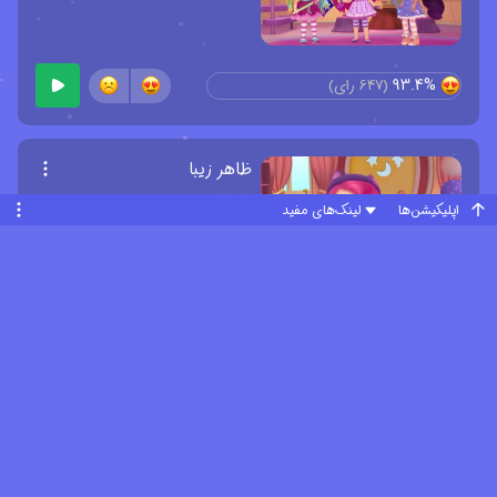
93.4%
(
647
رای)
ظاهر زیبا
اپلیکیشن‌ها
لینک‌های مفید
95.4%
(
593
رای)
سون خوش شانس