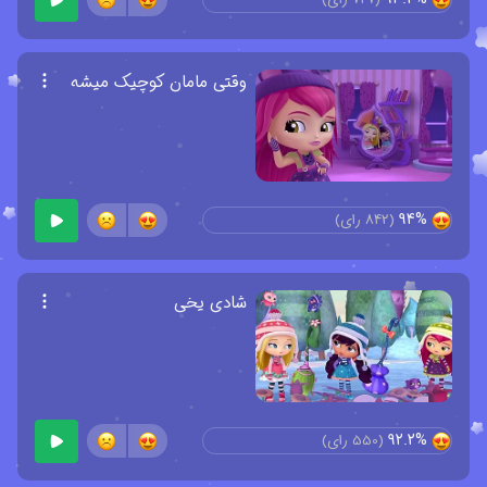
وقتی مامان کوچیک میشه
94%
(
842
رای)
شادی یخی
92.2%
(
550
رای)