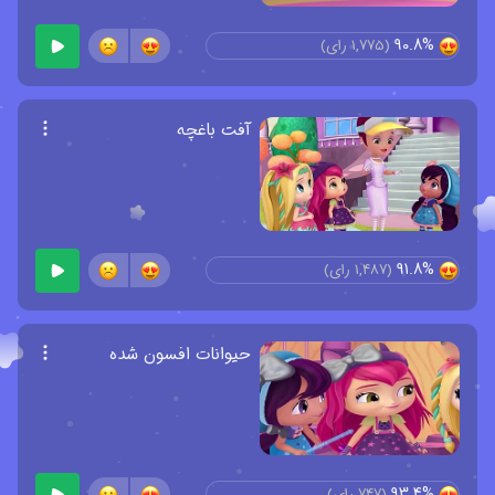
90.8%
(
1,775
رای)
آفت باغچه
91.8%
(
1,487
رای)
حیوانات افسون شده
93.4%
(
747
رای)