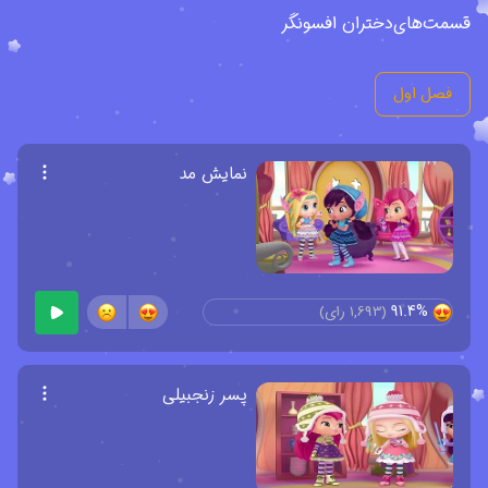
قسمت‌های
دختران افسونگر
فصل اول
نمایش مد
91.4%
(
1,693
رای)
پسر زنجبیلی