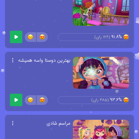
91.8%
(
126
رای)
بهترین دوستا واسه همیشه
93.6%
(
485
رای)
مراسم شادی