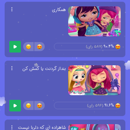
همکاری
90.4%
(
587
رای)
بنداز گردنت یا گمش کن
91.6%
(
596
رای)
شاهزاده ای که دلربا نیست