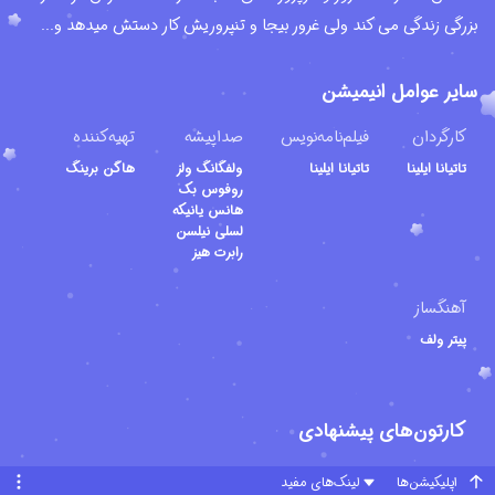
بزرگی زندگی می کند ولی غرور بیجا و تنپروریش کار دستش میدهد و...
سایر عوامل انیمیشن
کارگردان
فیلم‌نامه‌نویس
صداپیشه
تهیه‌کننده
تاتیانا ایلینا
تاتیانا ایلینا
ولفگانگ ولز
هاگن برینگ
روفوس بک
هانس یانیکه
لسلی نیلسن
رابرت هیز
آهنگساز
پیتر ولف
کارتون‌های پیشنهادی
اپلیکیشن‌ها
لینک‌های مفید