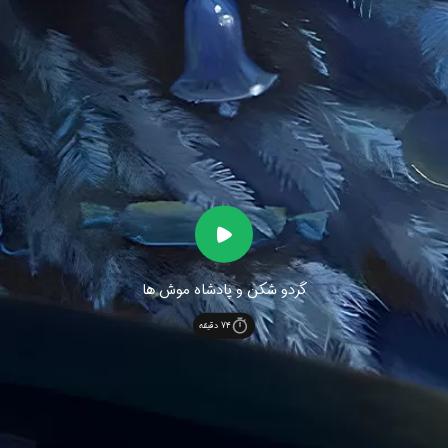
گردو شکن و پادشاه موش ها
74
دقیقه