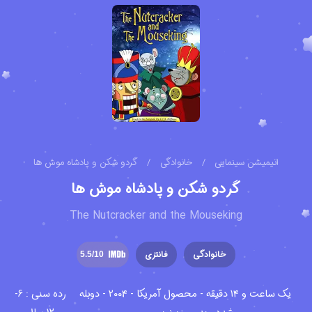
انیمیشن سینمایی
/
خانوادگی
/
گردو شکن و پادشاه موش ها
گردو شکن و پادشاه موش ها
The Nutcracker and the Mouseking
خانوادگی
فانتزی
5.5
/10
یک ساعت و ۱۴ دقیقه - محصول آمریکا - ۲۰۰۴ - دوبله
رده سنی : 6-