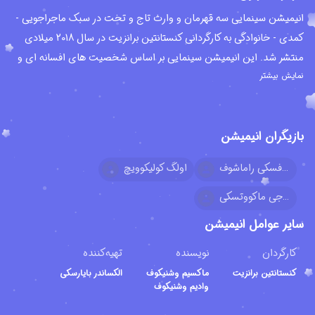
انیمیشن سینمایی سه قهرمان و وارث تاج و تخت در سبک ماجراجویی -
کمدی - خانوادگی به کارگردانی کنستانتین برانزیت در سال 2018 میلادی
منتشر شد. این انیمیشن سینمایی بر اساس شخصیت های افسانه ای و
نمایش بیشتر
اساطیری سه پهلوان روسی ساحته شده و هفتمین انیمیشن از مجموعه
انیمیشن ها و فرانچایز این شخصیت های افسانه ای محسوب می شود.
این انیمیشن بسیار زیبا توسط کمپانی فیلم سی تی بی CTB Film
بازیگران انیمیشن
Company و استودیو انیمیشن سازی ملنیتسا Melnitsa Animation
Studio تولید شده است. این انیمیشن سینمایی پس از تولید، توسط
دیمیتری بایکوفسکی راماشوف
اولگ کولیکوویچ
استودیو ناشی کینو Nashe Kino در کشور روسیه منتشر و اکران شد.
انیمیشن سه قهرمان و وارث تاج و تخت در سال 2019 موفق به دریافت
سرجی ماکووتسکی
جایزه ایکار برای بهترین فیلم نمایشی و نامزد دریافت همین جایزه برای
سایر عوامل انیمیشن
بهترین کارگردان از جشنواره جوایز انیمیشن ملی National Animation
کارگردان
نویسنده
تهیه‌کننده
Awards در کشور روسیه شده است. در خلاصه داستان این انیمیشن
کنستانتین برانزیت
ماکسیم وشنیکوف
الکساندر بایارسکی
کمدی ماجراجویی آمده است؛ شاهزاده کی یف گمان می کند به یک
وادیم وشنیکوف
بیماری عجیب و غیر قابل درمان مبتلا شده و به زودی از دنیا خواهد رفت.
به همین دلیل تصمیم می گیرد یک جانشین برای خود انتخاب کند تا بعد