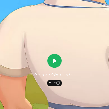
سه قهرمان: وارث تاج و تخت
81
دقیقه