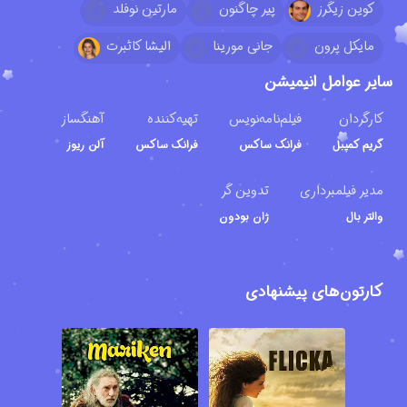
کوین زیگرز
پیر چاگنون
مارتین نوفلد
مایکل پرون
جانی مورینا
الیشا کاثبرت
سایر عوامل انیمیشن
کارگردان
فیلم‌نامه‌نویس
تهیه‌کننده
آهنگساز
گریم کمپبل
فرانک ساکس
فرانک ساکس
آلن ریوز
مدیر فیلمبرداری
تدوین گر
والتر بال
ژان بودون
کارتون‌های پیشنهادی