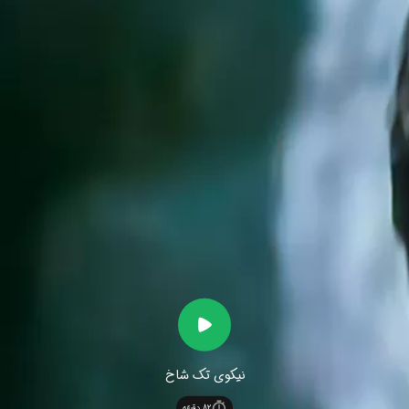
نیکوی تک شاخ
82
دقیقه