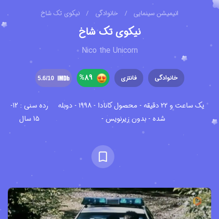
انیمیشن سینمایی
/
خانوادگی
/
نیکوی تک شاخ
نیکوی تک شاخ
Nico the Unicorn
%
89
خانوادگی
فانتزی
5.6
/10
یک ساعت و ۲۲ دقیقه - محصول کانادا - ۱۹۹۸ - دوبله
رده سنی : 12-
شده - بدون زیرنویس -
15 سال