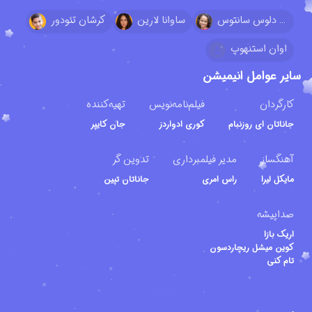
کلوئی دلوس سانتوس
ساوانا لارین
کرشان تئودور
اوان استنهوپ
سایر عوامل انیمیشن
کارگردان
فیلم‌نامه‌نویس
تهیه‌کننده
جاناتان ای روزنبام
کوری ادواردز
جان کایپر
آهنگساز
مدیر فیلمبرداری
تدوین گر
مایکل لیرا
راس امری
جاناتان تپین
صداپیشه
اریک بازا
کوین میشل ریچاردسون
تام کنی