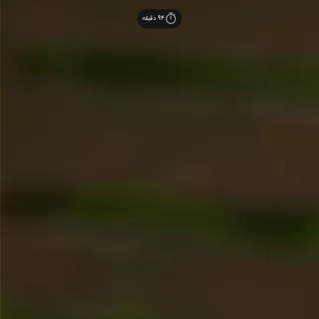
94
دقیقه